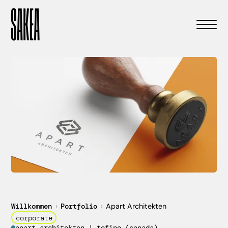
Willkommen
›
Portfolio
›
Apart Architekten
corporate
apart architekten | tofino (canada)