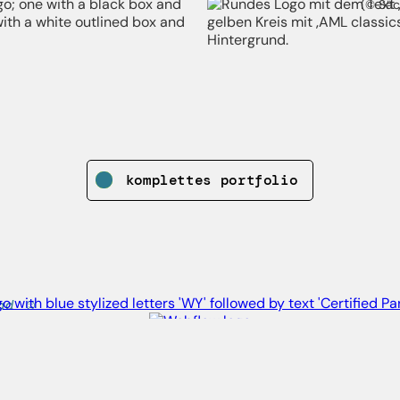
(© Säc
komplettes portfolio
bad ☺