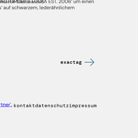
hsische Staatskanzlei)
exactag
kontakt
datenschutz
impressum
kontakt
datenschutz
impressum