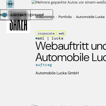
de
en
portfolio
playground
kontakt
Willkommen
›
Portfolio
›
Automobile Lucka
portfolio
playground
corporate
web
aml | lucka
Webauftritt un
Automobile Lu
auftrag
Automobile Lucka GmbH